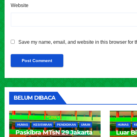
Website
Save my name, email, and website in this browser for t
BELUM DIBACA
HUMAS
KESISWAAN
PENDIDIKAN
UMUM
HUMAS
K
Paskibra MTsN 29 Jakarta
Luar B