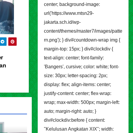
center; background-image:
url('https://www.mtsn29-
jakarta.sch.id/wp-
content/themes/master7/images/patte
rn.png'); } div#countdown-wrap img {
margin-top: 15px; } div#clockdiv {
er
text-align: center; font-family:
aan
'Bangers', cursive; color: white; font-
size: 30px; letter-spacing: 2px;
display: flex; align-items: center;
justify-content: center; flex-wrap:
wrap; max-width: 500px; margin-left:
auto; margin-right: auto; }
div#clockdiv:before { content:
"Kelulusan Angkatan XIX"; width: