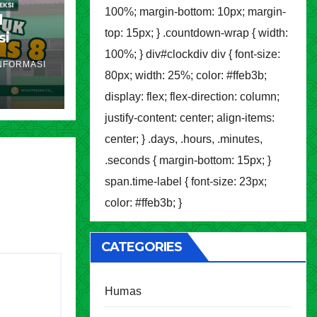
100%; margin-bottom: 10px; margin-
l
top: 15px; } .countdown-wrap { width:
si
akarta
100%; } div#clockdiv div { font-size:
NFORMASI
ran
80px; width: 25%; color: #ffeb3b;
display: flex; flex-direction: column;
justify-content: center; align-items:
center; } .days, .hours, .minutes,
.seconds { margin-bottom: 15px; }
span.time-label { font-size: 23px;
color: #ffeb3b; }
CATEGORIES
Humas