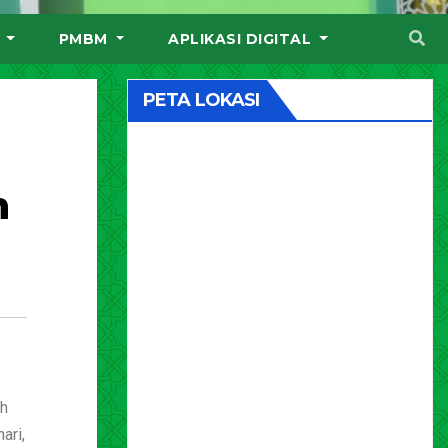
I
PMBM
APLIKASI DIGITAL
PETA LOKASI
n
ah
ari,