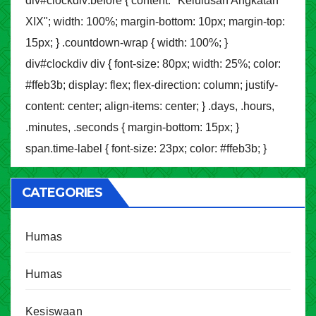
div#clockdiv:before { content: "Kelulusan Angkatan
XIX"; width: 100%; margin-bottom: 10px; margin-top:
15px; } .countdown-wrap { width: 100%; }
div#clockdiv div { font-size: 80px; width: 25%; color:
#ffeb3b; display: flex; flex-direction: column; justify-
content: center; align-items: center; } .days, .hours,
.minutes, .seconds { margin-bottom: 15px; }
span.time-label { font-size: 23px; color: #ffeb3b; }
CATEGORIES
Humas
Humas
Kesiswaan