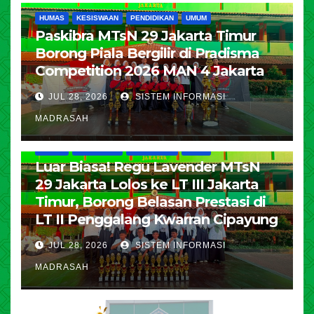
HUMAS
KESISWAAN
PENDIDIKAN
UMUM
Paskibra MTsN 29 Jakarta Timur
Borong Piala Bergilir di Pradisma
Competition 2026 MAN 4 Jakarta
JUL 28, 2026
SISTEM INFORMASI
MADRASAH
HUMAS
KESISWAAN
PENDIDIKAN
UMUM
Luar Biasa! Regu Lavender MTsN
29 Jakarta Lolos ke LT III Jakarta
Timur, Borong Belasan Prestasi di
LT II Penggalang Kwarran Cipayung
JUL 28, 2026
SISTEM INFORMASI
MADRASAH