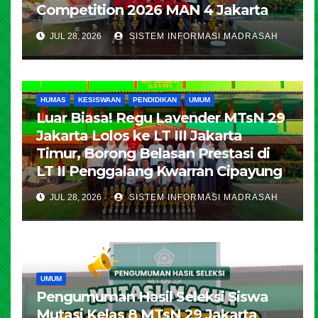
Competition 2026 MAN 4 Jakarta
JUL 28, 2026
SISTEM INFORMASI MADRASAH
HUMAS
KESISWAAN
PENDIDIKAN
UMUM
Luar Biasa! Regu Lavender MTsN 29
Jakarta Lolos ke LT III Jakarta
Timur, Borong Belasan Prestasi di
LT II Penggalang Kwarran Cipayung
JUL 28, 2026
SISTEM INFORMASI MADRASAH
UMUM
Pengumuman Hasil Seleksi Siswa
Mutasi Kelas 8 MTsN 29 Jakarta