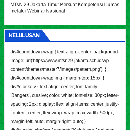
MTsN 29 Jakarta Timur Perkuat Kompetensi Humas
melalui Webinar Nasional
KELULUSAN
div#countdown-wrap { text-align: center; background-
image: url('https://www.mtsn29-jakarta.sch.id/wp-
content/themes/master7/images/pattern.png'); }
div#countdown-wrap img { margin-top: 15px; }
div#clockdiv { text-align: center; font-family:
'Bangers', cursive; color: white; font-size: 30px; letter-
spacing: 2px; display: flex; align-items: center; justify-
content: center; flex-wrap: wrap; max-width: 500px;
margin-left: auto; margin-right: auto; }