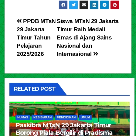
PPDB MTsN
Siswa MTsN 29 Jakarta
29 Jakarta
Timur Raih Medali
Timur Tahun
Emas di Ajang Sains
Pelajaran
Nasional dan
2025/2026
Internasional
RELATED POST
HUMAS
KESISWAAN
PENDIDIKAN
UMUM
Paskibra MTsN 29 Jakarta Timur
Borong Piala Bergilir di Pradisma