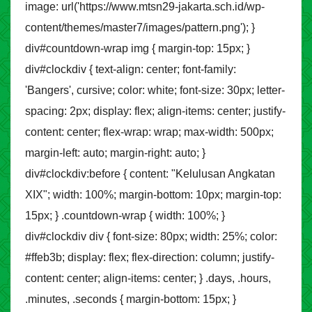
image: url('https://www.mtsn29-jakarta.sch.id/wp-
content/themes/master7/images/pattern.png'); }
div#countdown-wrap img { margin-top: 15px; }
div#clockdiv { text-align: center; font-family:
'Bangers', cursive; color: white; font-size: 30px; letter-
spacing: 2px; display: flex; align-items: center; justify-
content: center; flex-wrap: wrap; max-width: 500px;
margin-left: auto; margin-right: auto; }
div#clockdiv:before { content: "Kelulusan Angkatan
XIX"; width: 100%; margin-bottom: 10px; margin-top:
15px; } .countdown-wrap { width: 100%; }
div#clockdiv div { font-size: 80px; width: 25%; color:
#ffeb3b; display: flex; flex-direction: column; justify-
content: center; align-items: center; } .days, .hours,
.minutes, .seconds { margin-bottom: 15px; }