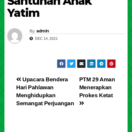
Santunan Anak
Yatim
By
admin
DEC 14, 2021
Post
Upacara Bendera
PTM 29 Aman
Hari Pahlawan
Menerapkan
navigation
Menghidupkan
Prokes Ketat
Semangat Perjuangan