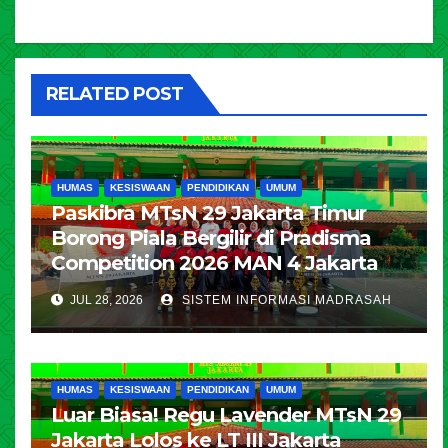
RELATED POST
HUMAS
KESISWAAN
PENDIDIKAN
UMUM
Paskibra MTsN 29 Jakarta Timur
Borong Piala Bergilir di Pradisma
Competition 2026 MAN 4 Jakarta
JUL 28, 2026
SISTEM INFORMASI MADRASAH
HUMAS
KESISWAAN
PENDIDIKAN
UMUM
Luar Biasa! Regu Lavender MTsN 29
Jakarta Lolos ke LT III Jakarta