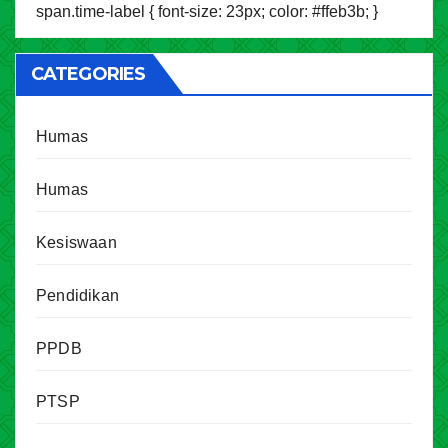
span.time-label { font-size: 23px; color: #ffeb3b; }
CATEGORIES
Humas
Humas
Kesiswaan
Pendidikan
PPDB
PTSP