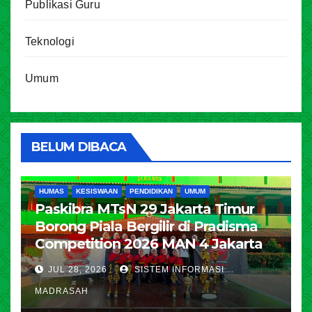
Publikasi Guru
Teknologi
Umum
BELUM DIBACA
HUMAS
KESISWAAN
PENDIDIKAN
UMUM
Paskibra MTsN 29 Jakarta Timur
Borong Piala Bergilir di Pradisma
Competition 2026 MAN 4 Jakarta
JUL 28, 2026
SISTEM INFORMASI
MADRASAH