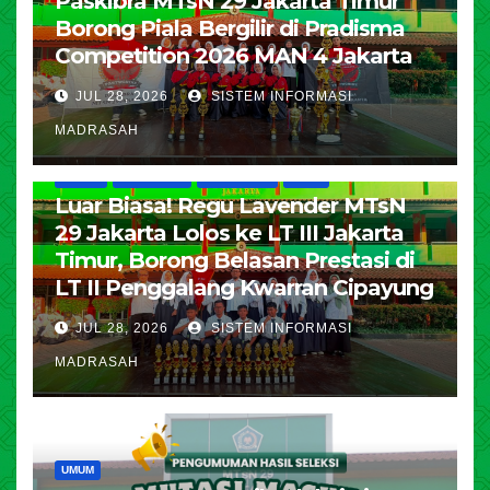
Paskibra MTsN 29 Jakarta Timur
Borong Piala Bergilir di Pradisma
Competition 2026 MAN 4 Jakarta
JUL 28, 2026
SISTEM INFORMASI
MADRASAH
HUMAS
KESISWAAN
PENDIDIKAN
UMUM
Luar Biasa! Regu Lavender MTsN
29 Jakarta Lolos ke LT III Jakarta
Timur, Borong Belasan Prestasi di
LT II Penggalang Kwarran Cipayung
JUL 28, 2026
SISTEM INFORMASI
MADRASAH
UMUM