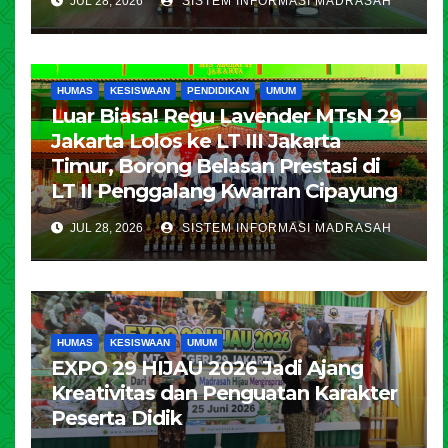
JUL 28, 2026
SISTEM INFORMASI MADRASAH
HUMAS
KESISWAAN
PENDIDIKAN
UMUM
Luar Biasa! Regu Lavender MTsN 29
Jakarta Lolos ke LT III Jakarta
Timur, Borong Belasan Prestasi di
LT II Penggalang Kwarran Cipayung
JUL 28, 2026
SISTEM INFORMASI MADRASAH
HUMAS
KESISWAAN
UMUM
EXPO 29 HIJAU 2026 Jadi Ajang
Kreativitas dan Penguatan Karakter
Peserta Didik