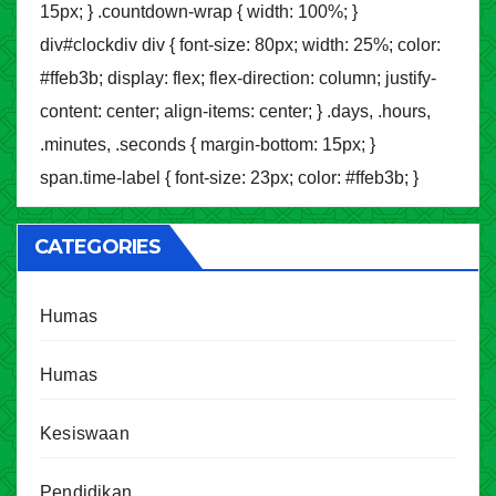
15px; } .countdown-wrap { width: 100%; }
div#clockdiv div { font-size: 80px; width: 25%; color:
#ffeb3b; display: flex; flex-direction: column; justify-
content: center; align-items: center; } .days, .hours,
.minutes, .seconds { margin-bottom: 15px; }
span.time-label { font-size: 23px; color: #ffeb3b; }
CATEGORIES
Humas
Humas
Kesiswaan
Pendidikan