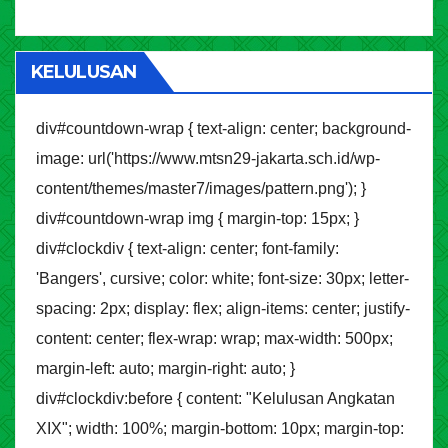
KELULUSAN
div#countdown-wrap { text-align: center; background-
image: url('https://www.mtsn29-jakarta.sch.id/wp-
content/themes/master7/images/pattern.png'); }
div#countdown-wrap img { margin-top: 15px; }
div#clockdiv { text-align: center; font-family:
'Bangers', cursive; color: white; font-size: 30px; letter-
spacing: 2px; display: flex; align-items: center; justify-
content: center; flex-wrap: wrap; max-width: 500px;
margin-left: auto; margin-right: auto; }
div#clockdiv:before { content: "Kelulusan Angkatan
XIX"; width: 100%; margin-bottom: 10px; margin-top: