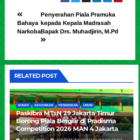
Post
Penyerahan Piala Pramuka
Bahaya
kepada Kepala Madrasah
navigation
Narkoba
Bapak Drs. Muhadjirin, M.Pd
RELATED POST
HUMAS
KESISWAAN
PENDIDIKAN
UMUM
Paskibra MTsN 29 Jakarta Timur
Borong Piala Bergilir di Pradisma
Competition 2026 MAN 4 Jakarta