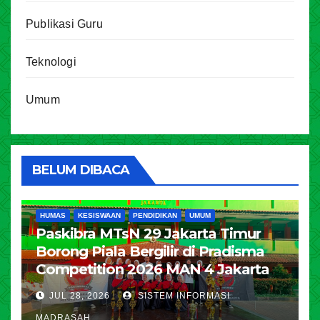
Publikasi Guru
Teknologi
Umum
BELUM DIBACA
HUMAS
KESISWAAN
PENDIDIKAN
UMUM
Paskibra MTsN 29 Jakarta Timur
Borong Piala Bergilir di Pradisma
Competition 2026 MAN 4 Jakarta
JUL 28, 2026
SISTEM INFORMASI
MADRASAH