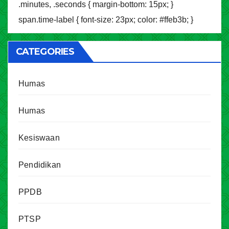
.minutes, .seconds { margin-bottom: 15px; }
span.time-label { font-size: 23px; color: #ffeb3b; }
CATEGORIES
Humas
Humas
Kesiswaan
Pendidikan
PPDB
PTSP