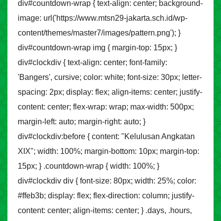
div#countdown-wrap { text-align: center; background-
image: url('https://www.mtsn29-jakarta.sch.id/wp-
content/themes/master7/images/pattern.png'); }
div#countdown-wrap img { margin-top: 15px; }
div#clockdiv { text-align: center; font-family:
'Bangers', cursive; color: white; font-size: 30px; letter-
spacing: 2px; display: flex; align-items: center; justify-
content: center; flex-wrap: wrap; max-width: 500px;
margin-left: auto; margin-right: auto; }
div#clockdiv:before { content: "Kelulusan Angkatan
XIX"; width: 100%; margin-bottom: 10px; margin-top:
15px; } .countdown-wrap { width: 100%; }
div#clockdiv div { font-size: 80px; width: 25%; color:
#ffeb3b; display: flex; flex-direction: column; justify-
content: center; align-items: center; } .days, .hours,