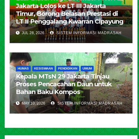
Jakarta Lolos ke LT III Jakarta
Timur, Borong Belasan Prestasi di
LT II Penggalang Kwarran Cipayung
JUL 28, 2026
SISTEM INFORMASI MADRASAH
HUMAS
KESISWAAN
PENDIDIKAN
UMUM
Kepala MTsN 29 Jakarta Tinjau
Proses Pencacahan Daun untuk
Bahan Baku Kompos
MAY 10, 2026
SISTEM INFORMASI MADRASAH