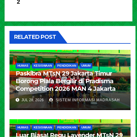
2
RELATED POST
HUMAS
KESISWAAN
PENDIDIKAN
UMUM
Paskibra MTsN 29 Jakarta Timur
Borong Piala Bergilir di Pradisma
Competition 2026 MAN 4 Jakarta
JUL 28, 2026
SISTEM INFORMASI MADRASAH
HUMAS
KESISWAAN
PENDIDIKAN
UMUM
Luar Biasa! Regu Lavender MTsN 29