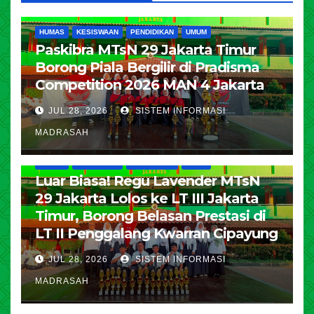
HUMAS
KESISWAAN
PENDIDIKAN
UMUM
Paskibra MTsN 29 Jakarta Timur
Borong Piala Bergilir di Pradisma
Competition 2026 MAN 4 Jakarta
JUL 28, 2026
SISTEM INFORMASI
MADRASAH
HUMAS
KESISWAAN
PENDIDIKAN
UMUM
Luar Biasa! Regu Lavender MTsN
29 Jakarta Lolos ke LT III Jakarta
Timur, Borong Belasan Prestasi di
LT II Penggalang Kwarran Cipayung
JUL 28, 2026
SISTEM INFORMASI
MADRASAH