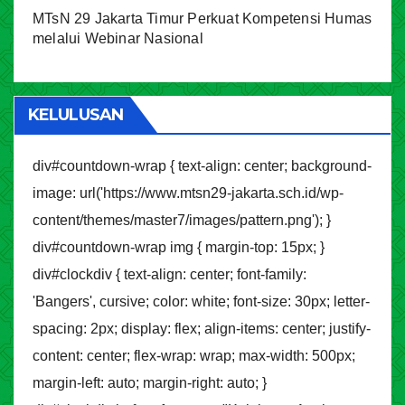
MTsN 29 Jakarta Timur Perkuat Kompetensi Humas
melalui Webinar Nasional
KELULUSAN
div#countdown-wrap { text-align: center; background-
image: url('https://www.mtsn29-jakarta.sch.id/wp-
content/themes/master7/images/pattern.png'); }
div#countdown-wrap img { margin-top: 15px; }
div#clockdiv { text-align: center; font-family:
'Bangers', cursive; color: white; font-size: 30px; letter-
spacing: 2px; display: flex; align-items: center; justify-
content: center; flex-wrap: wrap; max-width: 500px;
margin-left: auto; margin-right: auto; }