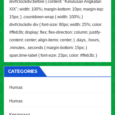
div#clockdiv:before { content: "Kelulusan Angkatan
XIX"; width: 100%; margin-bottom: 10px; margin-top:
15px; } .countdown-wrap { width: 100%; }
div#clockdiv div { font-size: 80px; width: 25%; color:
#ffeb3b; display: flex; flex-direction: column; justify-
content: center; align-items: center; } .days, .hours,
.minutes, .seconds { margin-bottom: 15px; }
span.time-label { font-size: 23px; color: #ffeb3b; }
CATEGORIES
Humas
Humas
Kesiswaan