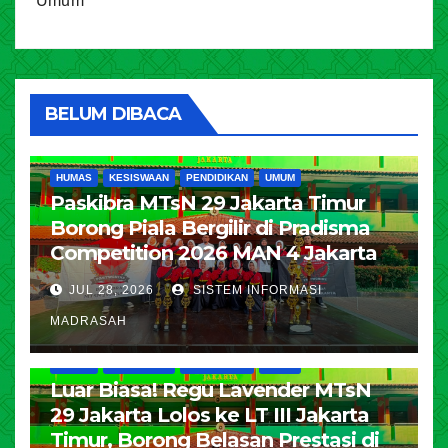
Umum
BELUM DIBACA
HUMAS
KESISWAAN
PENDIDIKAN
UMUM
Paskibra MTsN 29 Jakarta Timur
Borong Piala Bergilir di Pradisma
Competition 2026 MAN 4 Jakarta
JUL 28, 2026
SISTEM INFORMASI
MADRASAH
HUMAS
KESISWAAN
PENDIDIKAN
UMUM
Luar Biasa! Regu Lavender MTsN
29 Jakarta Lolos ke LT III Jakarta
Timur, Borong Belasan Prestasi di