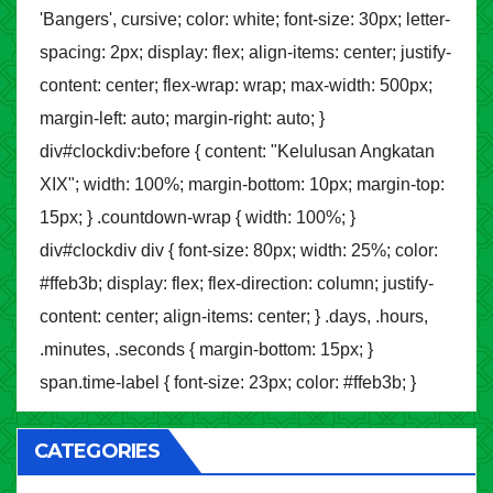
'Bangers', cursive; color: white; font-size: 30px; letter-
spacing: 2px; display: flex; align-items: center; justify-
content: center; flex-wrap: wrap; max-width: 500px;
margin-left: auto; margin-right: auto; }
div#clockdiv:before { content: "Kelulusan Angkatan
XIX"; width: 100%; margin-bottom: 10px; margin-top:
15px; } .countdown-wrap { width: 100%; }
div#clockdiv div { font-size: 80px; width: 25%; color:
#ffeb3b; display: flex; flex-direction: column; justify-
content: center; align-items: center; } .days, .hours,
.minutes, .seconds { margin-bottom: 15px; }
span.time-label { font-size: 23px; color: #ffeb3b; }
CATEGORIES