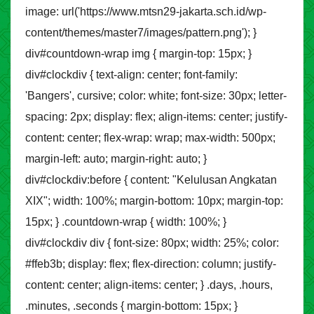
image: url('https://www.mtsn29-jakarta.sch.id/wp-
content/themes/master7/images/pattern.png'); }
div#countdown-wrap img { margin-top: 15px; }
div#clockdiv { text-align: center; font-family:
'Bangers', cursive; color: white; font-size: 30px; letter-
spacing: 2px; display: flex; align-items: center; justify-
content: center; flex-wrap: wrap; max-width: 500px;
margin-left: auto; margin-right: auto; }
div#clockdiv:before { content: "Kelulusan Angkatan
XIX"; width: 100%; margin-bottom: 10px; margin-top:
15px; } .countdown-wrap { width: 100%; }
div#clockdiv div { font-size: 80px; width: 25%; color:
#ffeb3b; display: flex; flex-direction: column; justify-
content: center; align-items: center; } .days, .hours,
.minutes, .seconds { margin-bottom: 15px; }