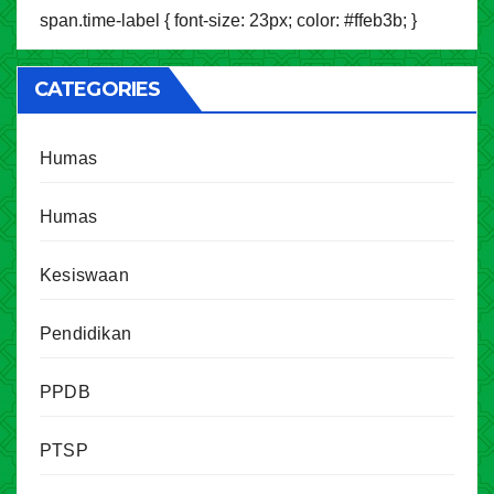
span.time-label { font-size: 23px; color: #ffeb3b; }
CATEGORIES
Humas
Humas
Kesiswaan
Pendidikan
PPDB
PTSP