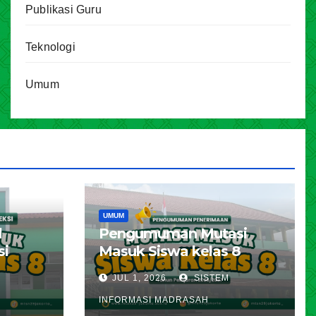
Publikasi Guru
Teknologi
Umum
UMUM
l
Pengumuman Mutasi
si
Masuk Siswa kelas 8
karta
Tahun Pelajaran 2026 –
JUL 1, 2026
SISTEM
ran
2027
INFORMASI MADRASAH